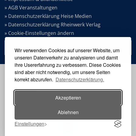
» AGB Veranstaltungen
» Datenschutzerklärung Heise Medien
» Datenschutzerklärung Rheinwerk Verlag
» Cookie-Einstellungen ändern
» Vertrag widerrufen
Wir verwenden Cookies auf unserer Website, um
unseren Datenverkehr zu analysieren und damit
ihre Usererfahrung zu verbessern. Diese Cookies
sind aber nicht notwendig, um unsere Seiten
Veranstalter:
korrekt abzurufen.
Datenschutzerklärung.
Akzeptieren
Ablehnen
Einstellungen
Toggle navigation