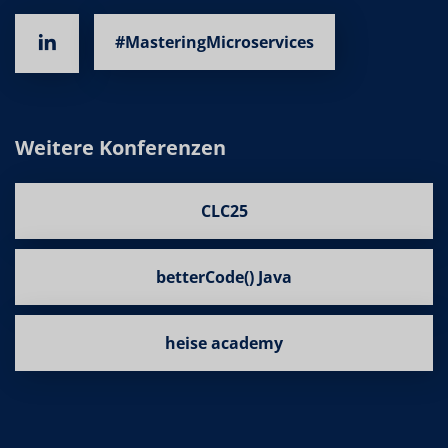
#MasteringMicroservices
Weitere Konferenzen
CLC25
betterCode() Java
heise academy