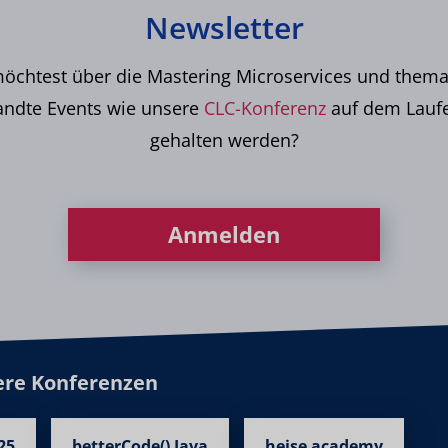
Newsletter
öchtest über die Mastering Microservices und thema
ndte Events wie unsere
CLC-Konferenz
auf dem Lauf
gehalten werden?
Anmelden
ere Konferenzen
25
betterCode() Java
heise academy