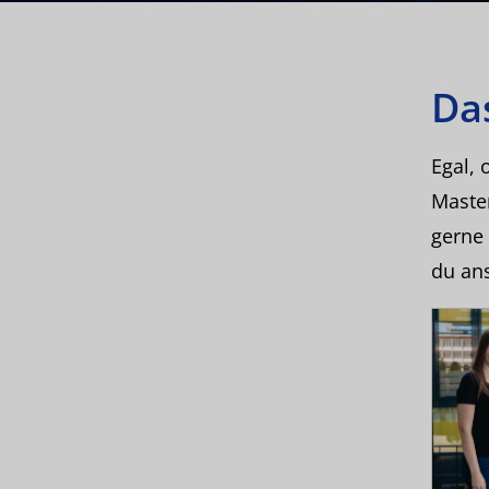
Da
Egal, 
Master
gerne 
du an