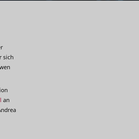
r
r sich
 wen
ion
l
an
Andrea