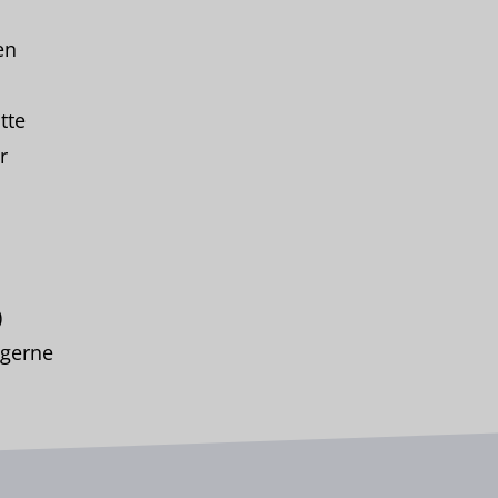
en
tte
r
)
r gerne